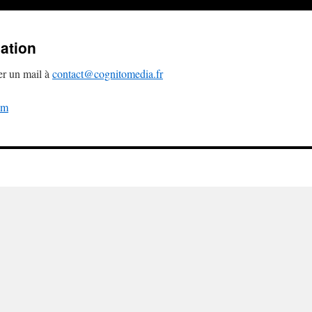
sation
er un mail à
contact@cognitomedia.fr
om